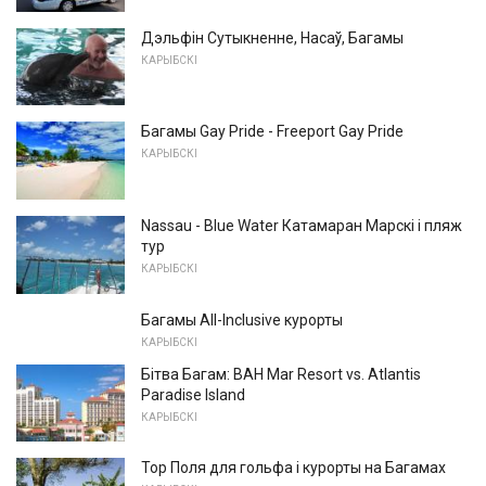
Дэльфін Сутыкненне, Насаў, Багамы
КАРЫБСКІ
Багамы Gay Pride - Freeport Gay Pride
КАРЫБСКІ
Nassau - Blue Water Катамаран Марскі і пляж
тур
КАРЫБСКІ
Багамы All-Inclusive курорты
КАРЫБСКІ
Бітва Багам: ВАН Mar Resort vs. Atlantis
Paradise Island
КАРЫБСКІ
Top Поля для гольфа і курорты на Багамах