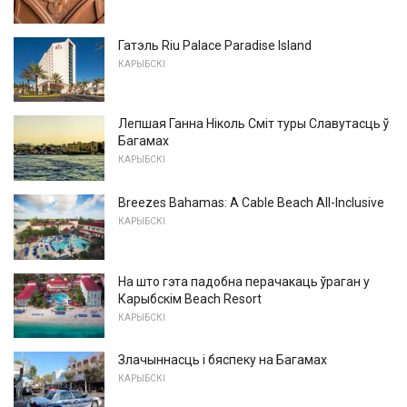
Гатэль Riu Palace Paradise Island
КАРЫБСКІ
Лепшая Ганна Ніколь Сміт туры Славутасць ў
Багамах
КАРЫБСКІ
Breezes Bahamas: A Cable Beach All-Inclusive
КАРЫБСКІ
На што гэта падобна перачакаць ўраган у
Карыбскім Beach Resort
КАРЫБСКІ
Злачыннасць і бяспеку на Багамах
КАРЫБСКІ