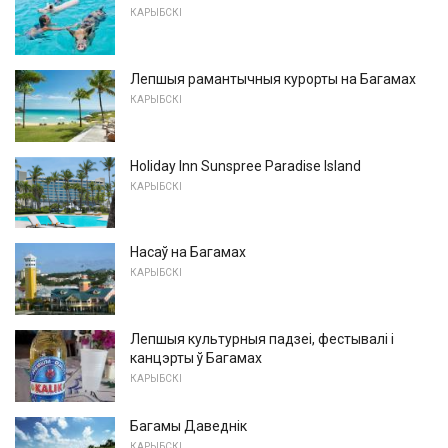
КАРЫБСКІ
Лепшыя рамантычныя курорты на Багамах
КАРЫБСКІ
Holiday Inn Sunspree Paradise Island
КАРЫБСКІ
Насаў на Багамах
КАРЫБСКІ
Лепшыя культурныя падзеі, фестывалі і
канцэрты ў Багамах
КАРЫБСКІ
Багамы Даведнік
КАРЫБСКІ