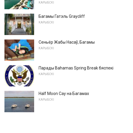
КАРЫБСКІ
Багамы Гатэль Graycliff
КАРЫБСКІ
Сеньёр Жабы Насаў, Багамы
КАРЫБСКІ
Парады Bahamas Spring Break бяспекі
КАРЫБСКІ
Half Moon Cay на Багамах
КАРЫБСКІ