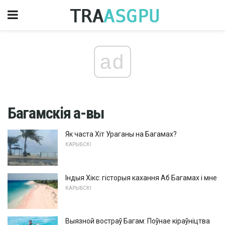
ad
Багамскія а-вы
Як часта Хіт Ураганы на Багамах?
КАРЫБСКІ
Індыя Хікс: гісторыя кахання Аб Багамах і мне
КАРЫБСКІ
Выязной востраў Багам: Поўнае кіраўніцтва