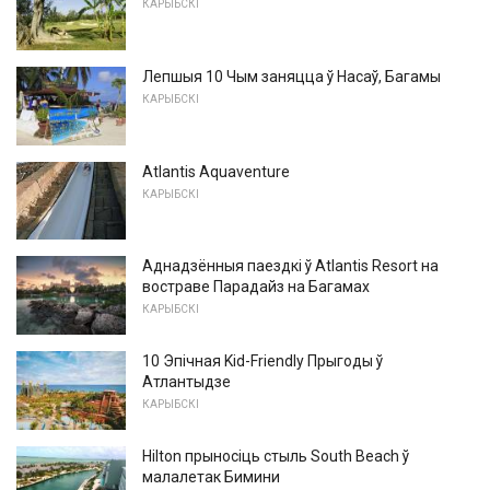
КАРЫБСКІ
Лепшыя 10 Чым заняцца ў Насаў, Багамы
КАРЫБСКІ
Atlantis Aquaventure
КАРЫБСКІ
Аднадзённыя паездкі ў Atlantis Resort на
востраве Парадайз на Багамах
КАРЫБСКІ
10 Эпічная Kid-Friendly Прыгоды ў
Атлантыдзе
КАРЫБСКІ
Hilton прыносіць стыль South Beach ў
малалетак Бимини