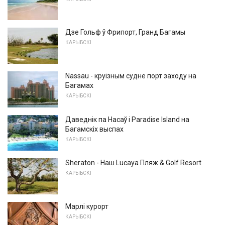
Дзе Гольф ў Фрипорт, Гранд Багамы
КАРЫБСКІ
Nassau - круізным судне порт заходу на
Багамах
КАРЫБСКІ
Даведнік па Насаў і Paradise Island на
Багамскіх выспах
КАРЫБСКІ
Sheraton - Наш Lucaya Пляж & Golf Resort
КАРЫБСКІ
Марлі курорт
КАРЫБСКІ