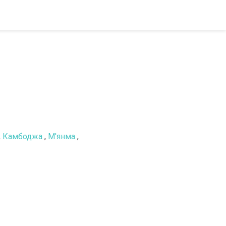
,
Камбоджа
,
М'янма
,