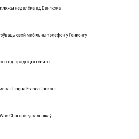
 пляжы недалёка ад Бангкока
оўваць свой мабільны тэлефон у Ганконгу
вы год: традыцыі і святы
ова і Lingua Franca Ганконг
 Wan Chai наведвальнікаў