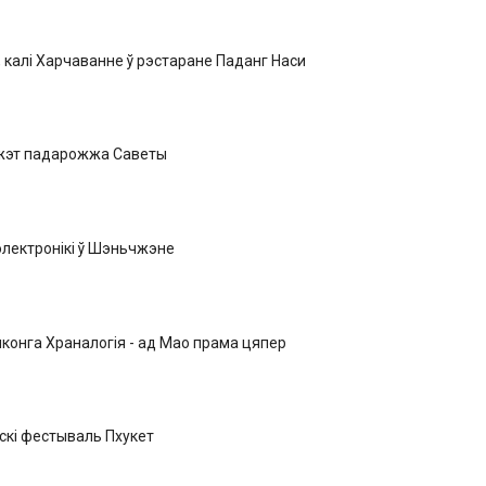
 калі Харчаванне ў рэстаране Паданг Наси
жэт падарожжа Саветы
электронікі ў Шэньчжэне
нконга Храналогія - ад Мао прама цяпер
скі фестываль Пхукет