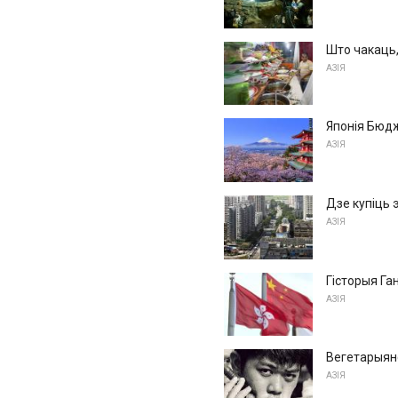
Што чакаць,
АЗІЯ
Японія Бюд
АЗІЯ
Дзе купіць 
АЗІЯ
Гісторыя Га
АЗІЯ
Вегетарыян
АЗІЯ