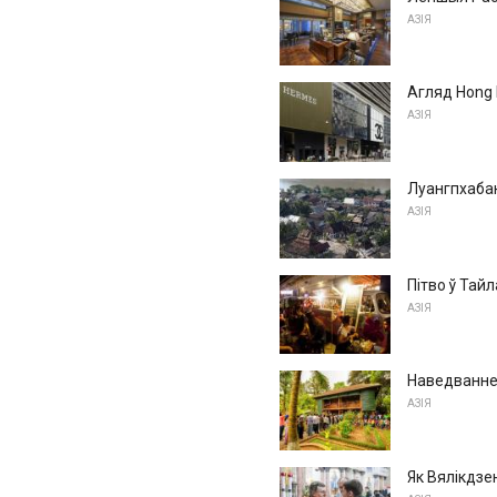
АЗІЯ
Агляд Hong K
АЗІЯ
Луангпхабан
АЗІЯ
Пітво ў Тай
АЗІЯ
Наведванне
АЗІЯ
Як Вялікдзен