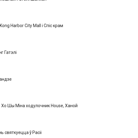
ong Harbor City Mall і Спіс крам
г Гатэлі
ландзе
 Хо Шы Міна ходулочник House, Ханой
ь святкуецца ў Расіі