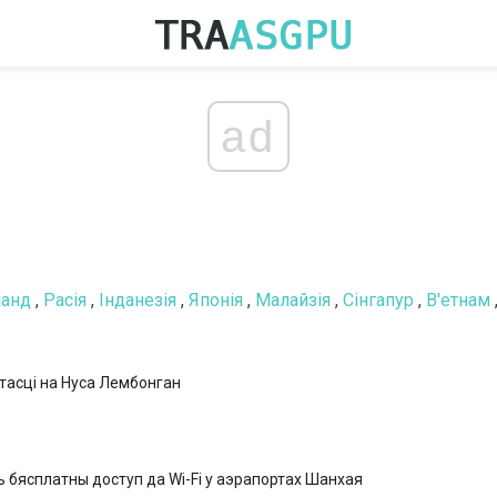
ad
ланд
,
Расія
,
Інданезія
,
Японія
,
Малайзія
,
Сінгапур
,
В'етнам
тасці на Нуса Лембонган
 бясплатны доступ да Wi-Fi у аэрапортах Шанхая