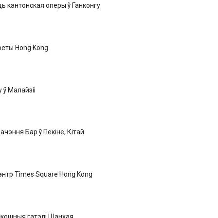
ь кантонская оперы ў Ганконгу
еты Hong Kong
 ў Малайзіі
ачэння Бар ў Пекіне, Кітай
нтр Times Square Hong Kong
кошныя гатэлі Шанхая