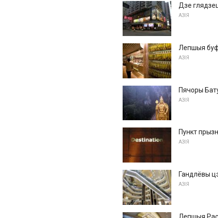
Дзе глядзец
АЗІЯ
Лепшыя буф
АЗІЯ
Пячоры Бату
АЗІЯ
Пункт прызн
АЗІЯ
Гандлёвы цэ
АЗІЯ
Лепшыя Рас