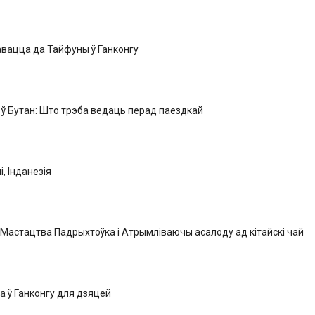
вацца да Тайфуны ў Ганконгу
ў Бутан: Што трэба ведаць перад паездкай
і, Інданезія
 Мастацтва Падрыхтоўка і Атрымліваючы асалоду ад кітайскі чай
 ў Ганконгу для дзяцей