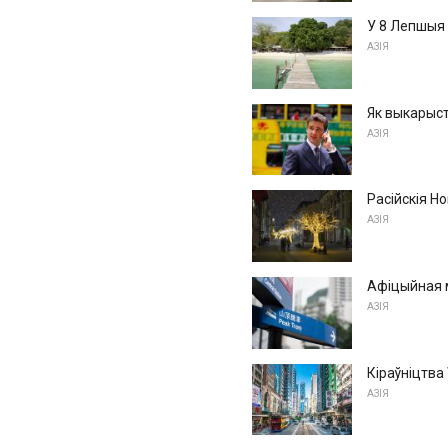
У 8 Лепшыя
АЗІЯ
Як выкарыст
АЗІЯ
Расійскія Но
АЗІЯ
Афіцыйная м
АЗІЯ
Кіраўніцтва
АЗІЯ