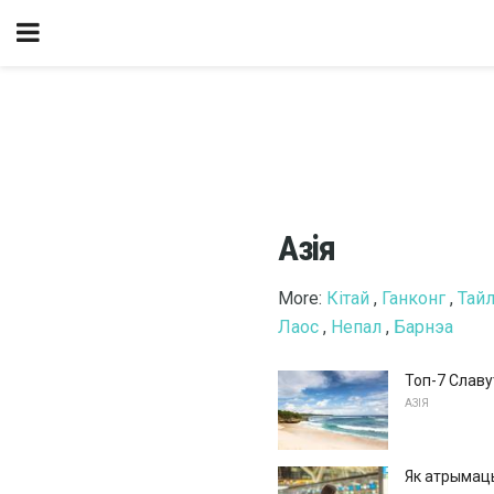
Азія
More:
Кітай
,
Ганконг
,
Тай
Лаос
,
Непал
,
Барнэа
Топ-7 Славу
АЗІЯ
Як атрымаць