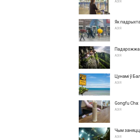
АЗІЯ
Як падрыхта
АЗІЯ
Падарожжа 
АЗІЯ
Цунамі ў Бал
АЗІЯ
Gongfu Cha:
АЗІЯ
Чым заняцца
АЗІЯ