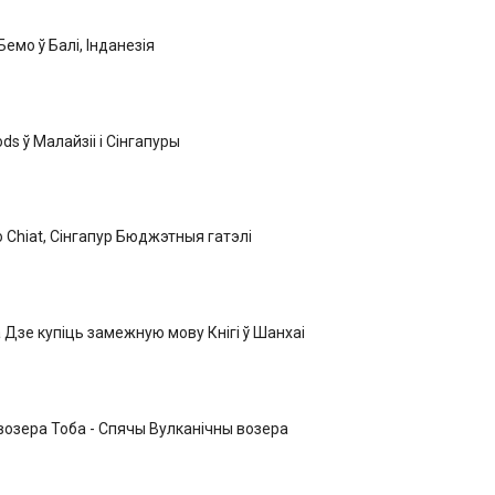
емо ў Балі, Інданезія
ds ў Малайзіі і Сінгапуры
o Chiat, Сінгапур Бюджэтныя гатэлі
 Дзе купіць замежную мову Кнігі ў Шанхаі
озера Тоба - Спячы Вулканічны возера