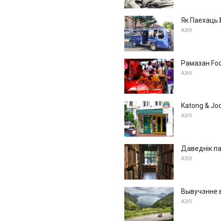
Як Паехаць Б
АЗІЯ
Рамазан Foo
АЗІЯ
Katong & Jo
АЗІЯ
Даведнік па
АЗІЯ
Вывучэнне в
АЗІЯ