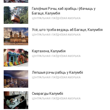
Галоўныя Рэчы, каб зрабіць і ўбачыць у
Багаце, Калумбія
ЦЭНТРАЛЬНАЯ І ПАЎДНЁВАЯ АМЭРЫКА
Усё, што трэба ведаць аб Багаце, Калумбія
ЦЭНТРАЛЬНАЯ І ПАЎДНЁВАЯ АМЭРЫКА
Картахена, Калумбія
ЦЭНТРАЛЬНАЯ І ПАЎДНЁВАЯ АМЭРЫКА
Лепшыя рэчы рабіць у Калумбіі
ЦЭНТРАЛЬНАЯ І ПАЎДНЁВАЯ АМЭРЫКА
Смарагды Калумбіі
ЦЭНТРАЛЬНАЯ І ПАЎДНЁВАЯ АМЭРЫКА