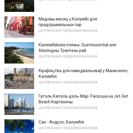
Мядовы месяц у Калумбіі для
прадпрымальных пар
ЦЭНТРАЛЬНАЯ І ПАЎДНЁВАЯ АМЭРЫКА
Калюмбійскія пляжы: Quintessential але
бязлюдны Трапічны рай
ЦЭНТРАЛЬНАЯ І ПАЎДНЁВАЯ АМЭРЫКА
Кіраўніцтва для наведвальнікаў у Манисалес,
Калумбія
ЦЭНТРАЛЬНАЯ І ПАЎДНЁВАЯ АМЭРЫКА
Гатэль Капэла-дэль-Мар: Раскоша на Jet-Set
Beach Картахены
ЦЭНТРАЛЬНАЯ І ПАЎДНЁВАЯ АМЭРЫКА
Сан - Андрэс, Калумбія
ЦЭНТРАЛЬНАЯ І ПАЎДНЁВАЯ АМЭРЫКА