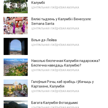
Калумбіі
ЦЭНТРАЛЬНАЯ І ПАЎДНЁВАЯ АМЭРЫКА
Вялікі тыдзень у Калумбіі і Венесуэле:
Semana Santa
ЦЭНТРАЛЬНАЯ І ПАЎДНЁВАЯ АМЭРЫКА
Вілья-дэ-Лейва
ЦЭНТРАЛЬНАЯ І ПАЎДНЁВАЯ АМЭРЫКА
Наколькі бяспечная Калумбія падарожжа?
Бяспечна наведаць Калумбію?
ЦЭНТРАЛЬНАЯ І ПАЎДНЁВАЯ АМЭРЫКА
Галоўныя Рэчы, каб зрабіць і ўбачыць у
Картахене, Калумбія
ЦЭНТРАЛЬНАЯ І ПАЎДНЁВАЯ АМЭРЫКА
Багата Калумбія Фотаздымкі
ЦЭНТРАЛЬНАЯ І ПАЎДНЁВАЯ АМЭРЫКА