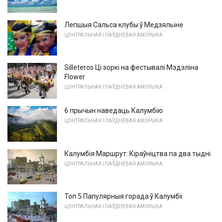
Лепшыя Сальса клубы ў Медзяльіне
ЦЭНТРАЛЬНАЯ І ПАЎДНЁВАЯ АМЭРЫКА
Silleteros Ці зоркі на фестывалі Мэдэліна
Flower
ЦЭНТРАЛЬНАЯ І ПАЎДНЁВАЯ АМЭРЫКА
6 прычын наведаць Калумбію
ЦЭНТРАЛЬНАЯ І ПАЎДНЁВАЯ АМЭРЫКА
Калумбія Маршрут: Кіраўніцтва па два тыдні
ЦЭНТРАЛЬНАЯ І ПАЎДНЁВАЯ АМЭРЫКА
Топ 5 Папулярныя горада ў Калумбіі
ЦЭНТРАЛЬНАЯ І ПАЎДНЁВАЯ АМЭРЫКА