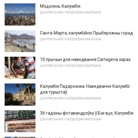
Мэдэліна, Калумбія
ЦЭНТРАЛЬНАЯ І ПАЎДНЁВАЯ АМЭРЫКА
Санта-Марта, калумбійскі Прыбярэжны горад
ЦЭНТРАЛЬНАЯ І ПАЎДНЁВАЯ АМЭРЫКА
10 прычын для наведвання Cartagena зараз
ЦЭНТРАЛЬНАЯ І ПАЎДНЁВАЯ АМЭРЫКА
Калумбія Падарожжа: Наведванне Калумбіі
для турыстаў
ЦЭНТРАЛЬНАЯ І ПАЎДНЁВАЯ АМЭРЫКА
36 гадзіны фотавандроўку ў Багаце, Калумбія
ЦЭНТРАЛЬНАЯ І ПАЎДНЁВАЯ АМЭРЫКА