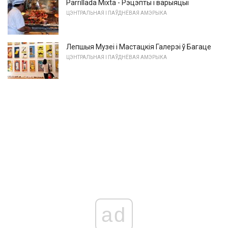
Parrillada Mixta - Рэцэпты і варыяцыі
ЦЭНТРАЛЬНАЯ І ПАЎДНЁВАЯ АМЭРЫКА
Лепшыя Музеі і Мастацкія Галерэі ў Багаце
ЦЭНТРАЛЬНАЯ І ПАЎДНЁВАЯ АМЭРЫКА
ad