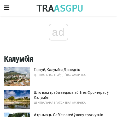
ad
Калумбія
Гартуй, Калумбія Даведнік
ЦЭНТРАЛЬНАЯ І ПАЎДНЁВАЯ АМЭРЫКА
Што вам трэба ведаць аб Tres Фронтерас ў
Калумбіі
ЦЭНТРАЛЬНАЯ І ПАЎДНЁВАЯ АМЭРЫКА
Атрымаць Caffeinated ў каву трохкутнік