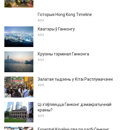
Гісторыя Hong Kong Timeline
АЗІЯ
Кватэры ў Ганконгу
АЗІЯ
Круізны тэрмінал Ганконга
АЗІЯ
Залатая тыдзень у Кітаі Растлумачэнні
АЗІЯ
Ці з'яўляецца Ганконг дэмакратычнай
краіны?
АЗІЯ
Essential Кіраўніцтва па рэгбі Ганконг