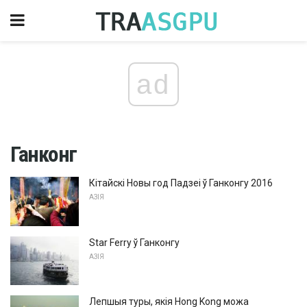
ad
Ганконг
Кітайскі Новы год Падзеі ў Ганконгу 2016
АЗІЯ
Star Ferry ў Ганконгу
АЗІЯ
Лепшыя туры, якія Hong Kong можа