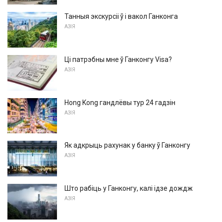
Танныя экскурсіі ў і вакол Ганконга
АЗІЯ
Ці патрэбны мне ў Ганконгу Visa?
АЗІЯ
Hong Kong гандлёвы тур 24 гадзін
АЗІЯ
Як адкрыць рахунак у банку ў Ганконгу
АЗІЯ
Што рабіць у Ганконгу, калі ідзе дождж
АЗІЯ