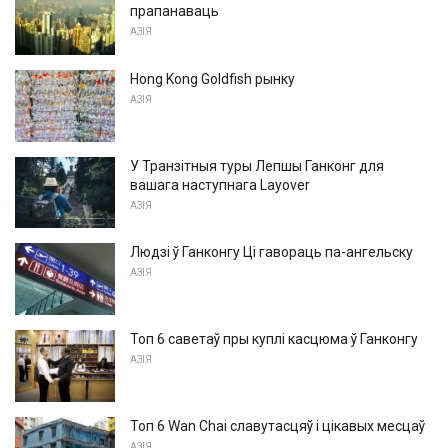
прапанаваць
АЗІЯ
Hong Kong Goldfish рынку
АЗІЯ
У Транзітныя туры Лепшы Ганконг для
вашага наступнага Layover
АЗІЯ
Людзі ў Ганконгу Ці гавораць па-ангельску
АЗІЯ
Топ 6 саветаў пры куплі касцюма ў Ганконгу
АЗІЯ
Топ 6 Wan Chai славутасцяў і цікавых месцаў
АЗІЯ