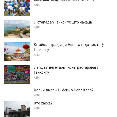
АЗІЯ
Лістапада ў Ганконгу: Што чакаць
АЗІЯ
Кітайскія традыцыі Новага года і мытні ў
Ганконгу
АЗІЯ
Лепшыя вегетарыянскія рэстараны ў
Ганконгу
АЗІЯ
Колькі выспы Ці ёсць у Hong Kong?
АЗІЯ
Хто хакка?
АЗІЯ