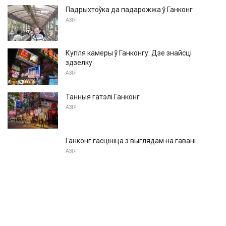
Падрыхтоўка да падарожжа ў Ганконг
АЗІЯ
Купля камеры ў Ганконгу: Дзе знайсці
здзелку
АЗІЯ
Танныя гатэлі Ганконг
АЗІЯ
Ганконг гасцініца з выглядам на гавані
АЗІЯ