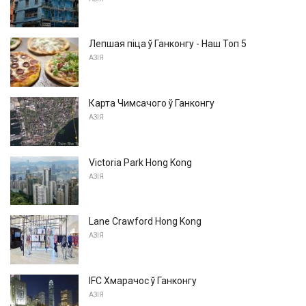
Лепшая піца ў Ганконгу - Наш Топ 5
АЗІЯ
Карта Чимсачого ў Ганконгу
АЗІЯ
Victoria Park Hong Kong
АЗІЯ
Lane Crawford Hong Kong
АЗІЯ
IFC Хмарачос ў Ганконгу
АЗІЯ