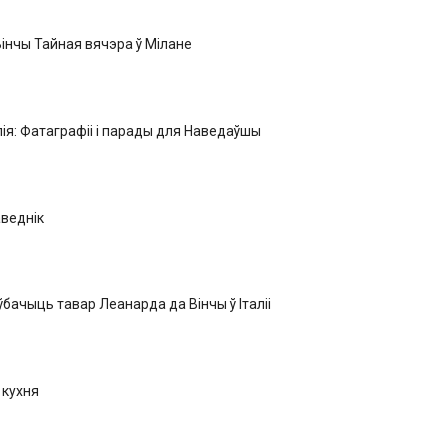
інчы Тайная вячэра ў Мілане
алія: Фатаграфіі і парады для Наведаўшы
аведнік
бачыць тавар Леанарда да Вінчы ў Італіі
 кухня