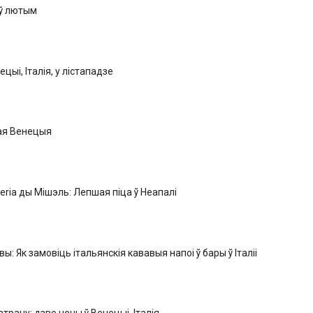
 ў лютым
ецыі, Італія, у лістападзе
ая Венецыя
zeria ды Мішэль: Лепшая піца ў Неапалі
ы: Як замовіць італьянскія кававыя напоі ў бары ў Італіі