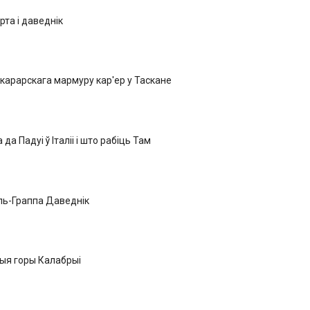
рта і даведнік
карарскага мармуру кар'ер у Таскане
да Падуі ў Італіі і што рабіць Там
ль-Граппа Даведнік
ыя горы Калабрыі