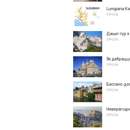
Lunigiana Ка
ЕЎРОПА
Джып-тур з 
ЕЎРОПА
Як дабрацца 
ЕЎРОПА
Бассано-дэ
ЕЎРОПА
Неверагодн
ЕЎРОПА