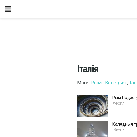
Італія
More:
Рым
,
Венецыя
,
Тас
Рым Падзеі 
ЕЎРОПА
Калядныя т
ЕЎРОПА