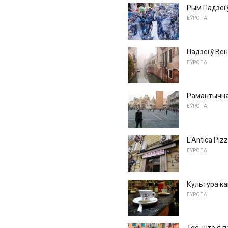
Рым Падзеі
ЕЎРОПА
Падзеі ў Вен
ЕЎРОПА
Рамантычн
ЕЎРОПА
L'Antica Piz
ЕЎРОПА
Культура кав
ЕЎРОПА