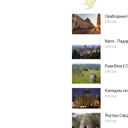
Свабодныя Р
ЕЎРОПА
Narni - Пада
ЕЎРОПА
Рым Віна ў 
ЕЎРОПА
Калядны сезо
ЕЎРОПА
Ўнутры Сард
ЕЎРОПА