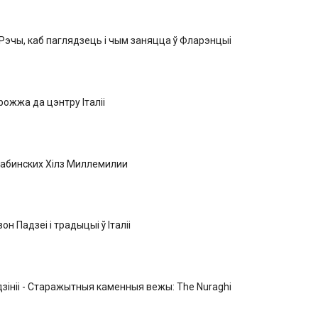
эчы, каб паглядзець і чым заняцца ў Фларэнцыі
рожжа да цэнтру Італіі
Сабинских Хілз Миллемилии
н Падзеі і традыцыі ў Італіі
зініі - Старажытныя каменныя вежы: The Nuraghi