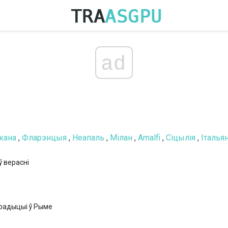
ad
кана
,
Фларэнцыя
,
Неапаль
,
Мілан
,
Amalfi
,
Сіцылія
,
Італья
ў верасні
радыцыі ў Рыме