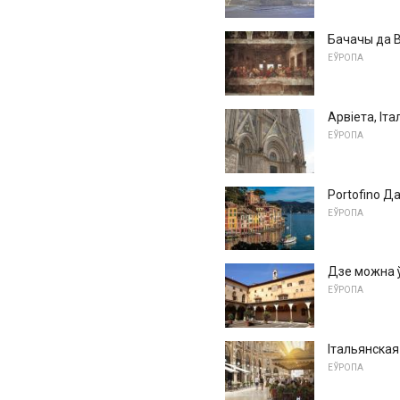
Бачачы да В
ЕЎРОПА
Арвіета, Іт
ЕЎРОПА
Portofino Д
ЕЎРОПА
Дзе можна ў
ЕЎРОПА
Італьянская
ЕЎРОПА