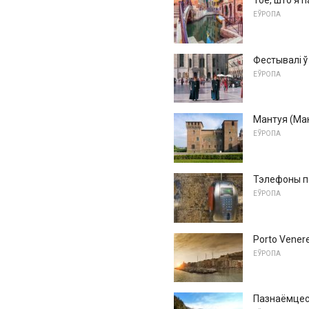
Тое, што я п
ЕЎРОПА
Фестывалі ў
ЕЎРОПА
Мантуя (Ма
ЕЎРОПА
Тэлефоны пе
ЕЎРОПА
Porto Vene
ЕЎРОПА
Пазнаёмцеся