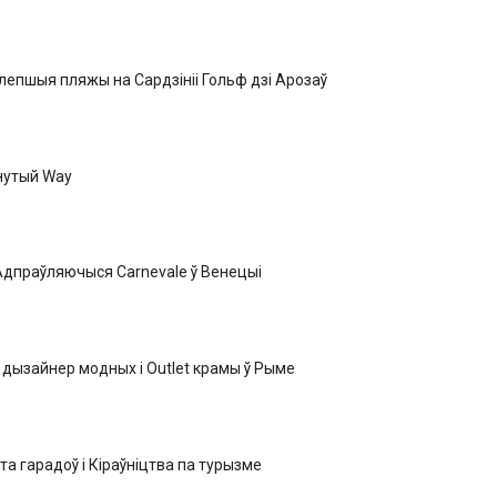
лепшыя пляжы на Сардзініі Гольф дзі Арозаў
нутый Way
Адпраўляючыся Carnevale ў Венецыі
 дызайнер модных і Outlet крамы ў Рыме
та гарадоў і Кіраўніцтва па турызме