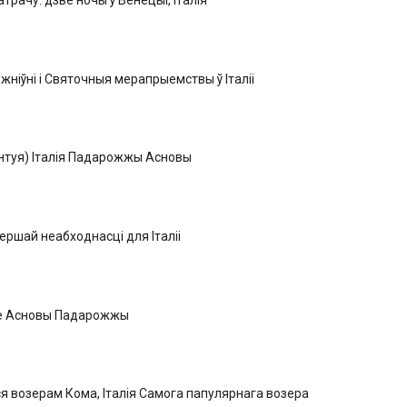
атрачу: дзве ночы ў Венецыі, Італія
 жніўні і Святочныя мерапрыемствы ў Італіі
нтуя) Італія Падарожжы Асновы
ршай неабходнасці для Італіі
re Асновы Падарожжы
 возерам Кома, Італія Самога папулярнага возера