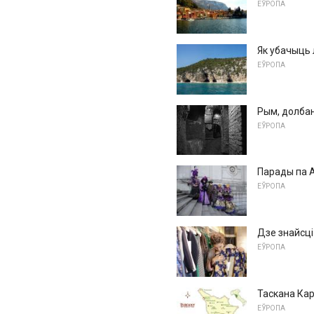
ЕЎРОПА
Як убачыць 
ЕЎРОПА
Рым, долба
ЕЎРОПА
Парады па 
ЕЎРОПА
Дзе знайсці
ЕЎРОПА
Таскана Кар
ЕЎРОПА