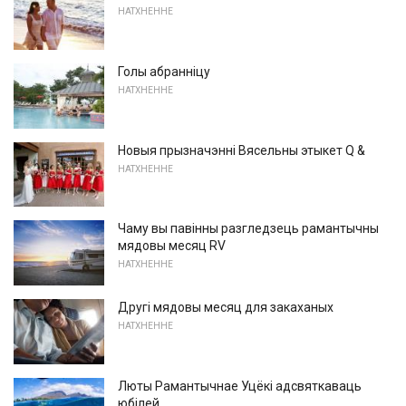
НАТХНЕННЕ
Голы абранніцу
НАТХНЕННЕ
Новыя прызначэнні Вясельны этыкет Q &
НАТХНЕННЕ
Чаму вы павінны разгледзець рамантычны
мядовы месяц RV
НАТХНЕННЕ
Другі мядовы месяц для закаханых
НАТХНЕННЕ
Люты Рамантычнае Уцёкі адсвяткаваць
юбілей