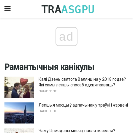
ad
Рамантычныя канікулы
Калі Дзень святога Валянціна у 2018 годзе?
Які самы лепшы спосаб адсвяткаваць?
НАТХНЕННЕ
Лепшыя месцы ў адпачынак у траўні і чэрвені
НАТХНЕННЕ
Чаму Ці мядовы месяц пасля вяселля?