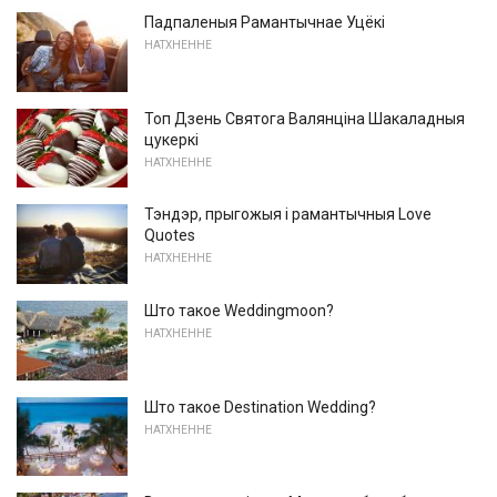
Падпаленыя Рамантычнае Уцёкі
НАТХНЕННЕ
Топ Дзень Святога Валянціна Шакаладныя
цукеркі
НАТХНЕННЕ
Тэндэр, прыгожыя і рамантычныя Love
Quotes
НАТХНЕННЕ
Што такое Weddingmoon?
НАТХНЕННЕ
Што такое Destination Wedding?
НАТХНЕННЕ