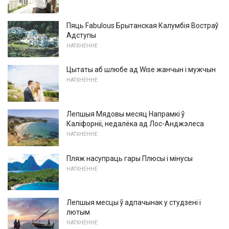
Пяць Fabulous Брытанская Калумбія Востраў
Адступы
НАТХНЕННЕ
Цытаты аб шлюбе ад Wise жанчын і мужчын
НАТХНЕННЕ
Лепшыя Мядовы месяц Напрамкі ў
Каліфорніі, недалёка ад Лос-Анджэлеса
НАТХНЕННЕ
Пляж насупраць гары Плюсы і мінусы
НАТХНЕННЕ
Лепшыя месцы ў адпачынак у студзені і
лютым
НАТХНЕННЕ