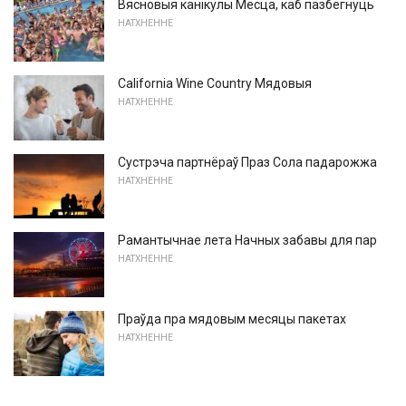
Вясновыя канікулы Месца, каб пазбегнуць
НАТХНЕННЕ
California Wine Country Мядовыя
НАТХНЕННЕ
Сустрэча партнёраў Праз Сола падарожжа
НАТХНЕННЕ
Рамантычнае лета Начных забавы для пар
НАТХНЕННЕ
Праўда пра мядовым месяцы пакетах
НАТХНЕННЕ