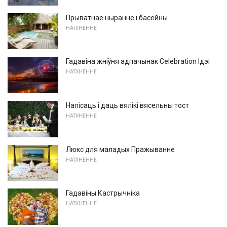
Прыватнае ныранне і басейны
НАТХНЕННЕ
Гадавіна жніўня адпачынак Celebration Ідэі
НАТХНЕННЕ
Напісаць і даць вялікі вясельны тост
НАТХНЕННЕ
Люкс для маладых Пражыванне
НАТХНЕННЕ
Гадавіны Кастрычніка
НАТХНЕННЕ