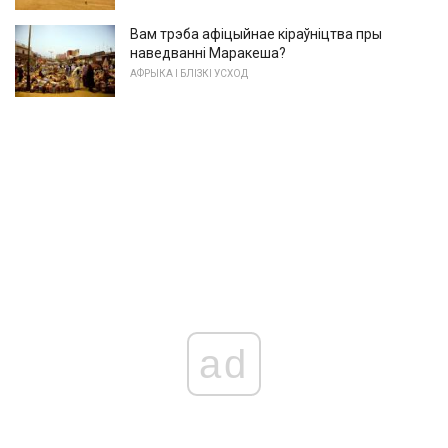
Вам трэба афіцыйнае кіраўніцтва пры
наведванні Маракеша?
АФРЫКА І БЛІЗКІ УСХОД
ad