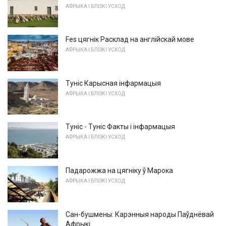
АФРЫКА І БЛІЗКІ УСХОД
Fes цягнік Расклад на англійскай мове
АФРЫКА І БЛІЗКІ УСХОД
Туніс Карысная інфармацыя
АФРЫКА І БЛІЗКІ УСХОД
Туніс - Туніс Факты і інфармацыя
АФРЫКА І БЛІЗКІ УСХОД
Падарожжа на цягніку ў Марока
АФРЫКА І БЛІЗКІ УСХОД
Сан-бушмены: Карэнныя народы Паўднёвай
Афрыкі