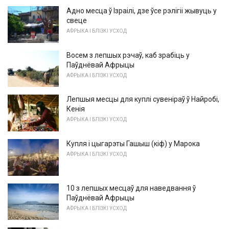
Адно месца ў Ізраілі, дзе ўсе рэлігіі жывуць у
свеце
АФРЫКА І БЛІЗКІ УСХОД
Восем з лепшых рэчаў, каб зрабіць у
Паўднёвай Афрыцы
АФРЫКА І БЛІЗКІ УСХОД
Лепшыя месцы для куплі сувеніраў ў Найробі,
Кенія
АФРЫКА І БЛІЗКІ УСХОД
Купля і цыгарэты Гашыш (кіф) у Марока
АФРЫКА І БЛІЗКІ УСХОД
10 з лепшых месцаў для наведвання ў
Паўднёвай Афрыцы
АФРЫКА І БЛІЗКІ УСХОД