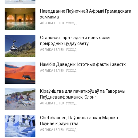
Наведванне Паўночнай Афрыкі Грамадскага
хаммама
АФРЫКА І БЛІЗКІ УСХОД
Сталовая гара - адзін з новых сямі
прыродных цудаў свету
АФРЫКА І БЛІЗКІ УСХОД
Намібія Даведнік: Істотныя факты і звесткі
АФРЫКА І БЛІЗКІ УСХОД
Кіраўніцтва для пачаткоўцаў па Гаворачы
Паўднёваафрыканскі Слэнг
АФРЫКА І БЛІЗКІ УСХОД
Chefchaouen, Паўночна-захад Марока:
Поўнае кіраўніцтва
АФРЫКА І БЛІЗКІ УСХОД