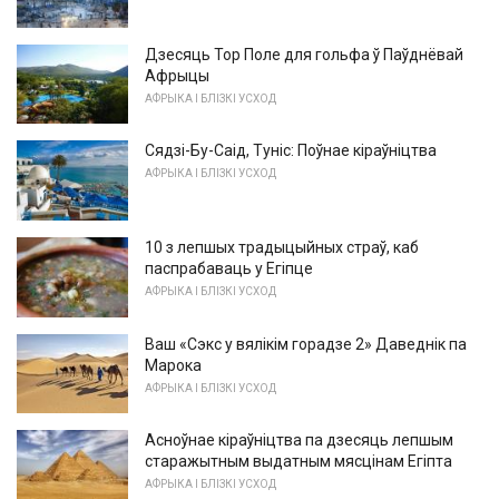
Дзесяць Top Поле для гольфа ў Паўднёвай
Афрыцы
АФРЫКА І БЛІЗКІ УСХОД
Сядзі-Бу-Саід, Туніс: Поўнае кіраўніцтва
АФРЫКА І БЛІЗКІ УСХОД
10 з лепшых традыцыйных страў, каб
паспрабаваць у Егіпце
АФРЫКА І БЛІЗКІ УСХОД
Ваш «Сэкс у вялікім горадзе 2» Даведнік па
Марока
АФРЫКА І БЛІЗКІ УСХОД
Асноўнае кіраўніцтва па дзесяць лепшым
старажытным выдатным мясцінам Егіпта
АФРЫКА І БЛІЗКІ УСХОД