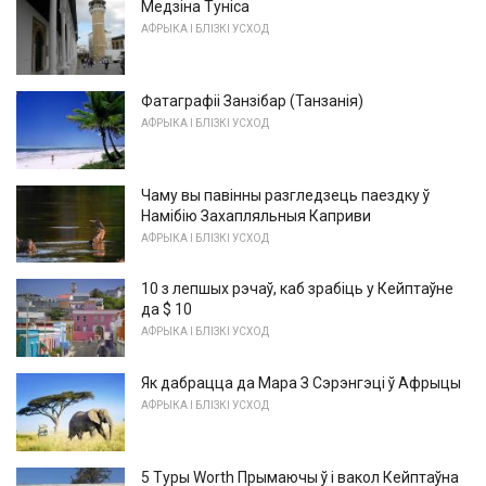
Медзіна Туніса
АФРЫКА І БЛІЗКІ УСХОД
Фатаграфіі Занзібар (Танзанія)
АФРЫКА І БЛІЗКІ УСХОД
Чаму вы павінны разгледзець паездку ў
Намібію Захапляльныя Каприви
АФРЫКА І БЛІЗКІ УСХОД
10 з лепшых рэчаў, каб зрабіць у Кейптаўне
да $ 10
АФРЫКА І БЛІЗКІ УСХОД
Як дабрацца да Мара З Сэрэнгэці ў Афрыцы
АФРЫКА І БЛІЗКІ УСХОД
5 Туры Worth Прымаючы ў і вакол Кейптаўна