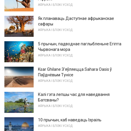
АФРЫКА І БЛІЗКІ УСХОД
Як планаваць Даступнае афрыканскае
сафары
АФРЫКА І БЛІЗКІ УСХОД
5 прычын, падводнае паглыбленьне Егіпта
Чырвонага мора
АФРЫКА І БЛІЗКІ УСХОД
Ksar Ghilane З'яўляецца Sahara Oasis ў
Паўднёвым Тунісе
АФРЫКА І БЛІЗКІ УСХОД
Калі гэта лепшы час для наведвання
Батсваны?
АФРЫКА І БЛІЗКІ УСХОД
10 прычын, каб наведаць Ізраіль
АФРЫКА І БЛІЗКІ УСХОД