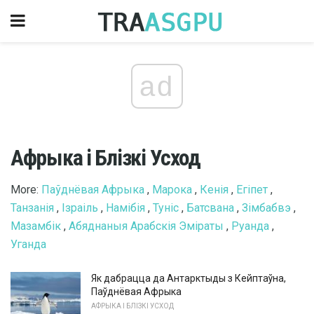
ad
Афрыка і Блізкі Усход
More:
Паўднёвая Афрыка
,
Марока
,
Кенія
,
Егіпет
,
Танзанія
,
Ізраіль
,
Намібія
,
Туніс
,
Батсвана
,
Зімбабвэ
,
Мазамбік
,
Абяднаныя Арабскія Эміраты
,
Руанда
,
Уганда
Як дабрацца да Антарктыды з Кейптаўна,
Паўднёвая Афрыка
АФРЫКА І БЛІЗКІ УСХОД